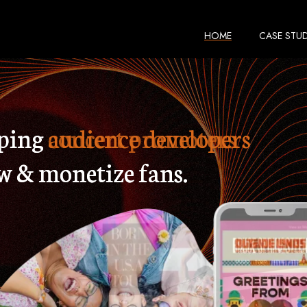
HOME
CASE STUD
ping
media companies
w & monetize fans.