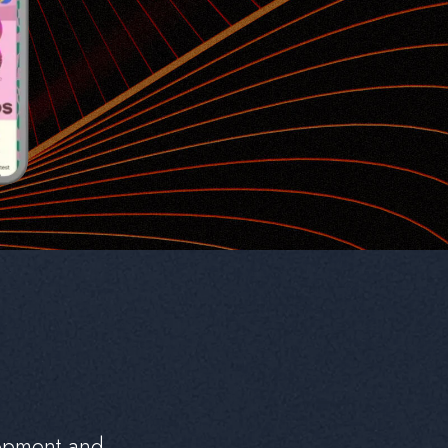
o
p
m
e
n
t
a
n
d