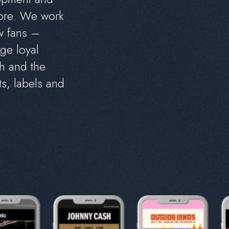
o
r
e
.
W
e
w
o
r
k
w
f
a
n
s
–
g
e
l
o
y
a
l
h
a
n
d
t
h
e
t
s
,
l
a
b
e
l
s
a
n
d