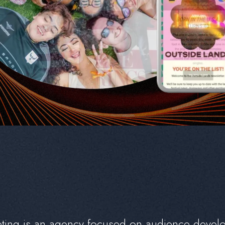
e
t
i
n
g
i
s
a
n
a
g
e
n
c
y
f
o
c
u
s
e
d
o
n
a
u
d
i
e
n
c
e
d
e
v
e
l