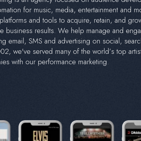
o
m
a
t
i
o
n
f
o
r
m
u
s
i
c
,
m
e
d
i
a
,
e
n
t
e
r
t
a
i
n
m
e
n
t
a
n
d
m
p
l
a
t
f
o
r
m
s
a
n
d
t
o
o
l
s
t
o
a
c
q
u
i
r
e
,
r
e
t
a
i
n
,
a
n
d
g
r
o
e
b
u
s
i
n
e
s
s
r
e
s
u
l
t
s
.
W
e
h
e
l
p
m
a
n
a
g
e
a
n
d
e
n
g
a
n
g
e
m
a
i
l
,
S
M
S
a
n
d
a
d
v
e
r
t
i
s
i
n
g
o
n
s
o
c
i
a
l
,
s
e
a
r
c
0
0
2
,
w
e
'
v
e
s
e
r
v
e
d
m
a
n
y
o
f
t
h
e
w
o
r
l
d
’
s
t
o
p
a
r
t
i
s
n
i
e
s
w
i
t
h
o
u
r
p
e
r
f
o
r
m
a
n
c
e
m
a
r
k
e
t
i
n
g
.