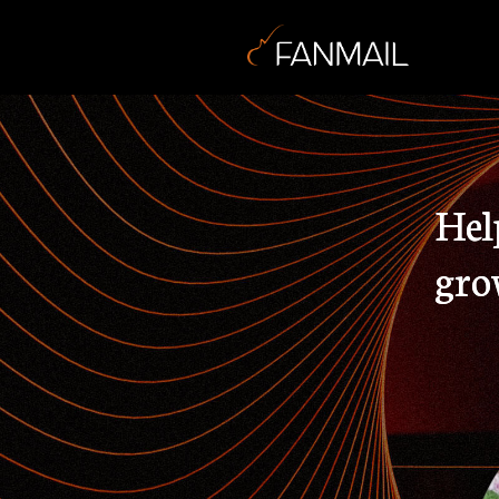
Hel
gro