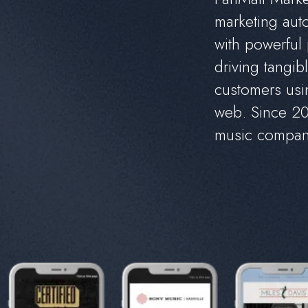
m
a
r
k
e
t
i
n
g
a
u
t
w
i
t
h
p
o
w
e
r
f
u
l
d
r
i
v
i
n
g
t
a
n
g
i
b
l
c
u
s
t
o
m
e
r
s
u
s
i
w
e
b
.
S
i
n
c
e
2
m
u
s
i
c
c
o
m
p
a